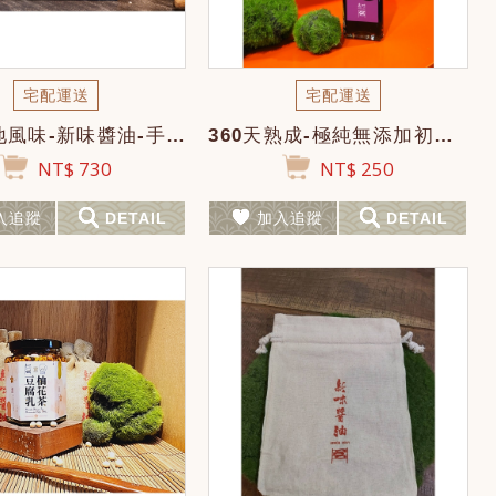
宅配運送
宅配運送
花蓮在地風味-新味醬油-手工純釀造~伴手禮、年節禮盒-新味醬油x花蓮意象-又見山...
360天熟成-極純無添加初榨醬油
NT$ 730
NT$ 250
入追蹤
DETAIL
加入追蹤
DETAIL