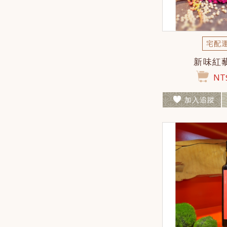
宅配
新味紅
NT$
加入追蹤