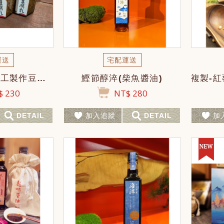
運送
宅配運送
【布袋組】純手工製作豆腐乳(豆腐乳放越久越甘甜喔!)(此批豆腐乳可開封食用日期為...
鰹節醇淬(柴魚醬油)
 230
NT$ 280
DETAIL
加入追蹤
DETAIL
加