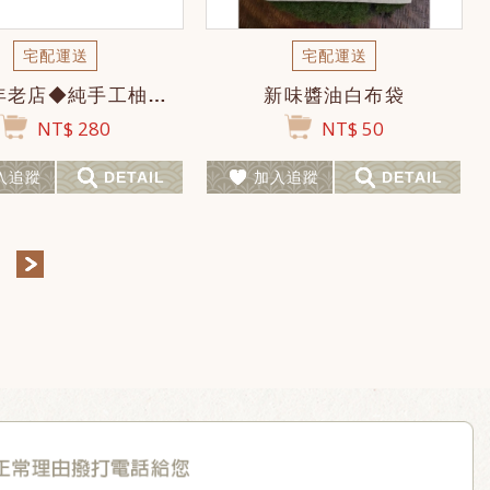
宅配運送
宅配運送
花蓮百年老店◆純手工柚花茶豆腐乳(此批可食用日期為115年6月)
新味醬油白布袋
NT$ 280
NT$ 50
入追蹤
DETAIL
加入追蹤
DETAIL
＞