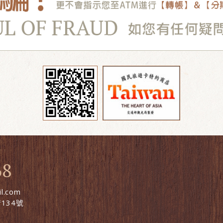
68
l.com
134號