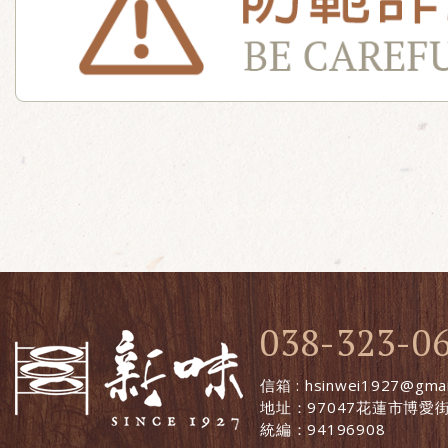
038-323-0
信箱 : hsinwei1927@gmai
地址：97047花蓮市博愛街
統編：94196908