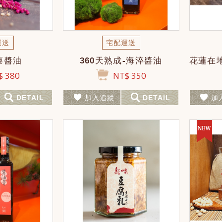
運送
宅配運送
藜醬油
360天熟成-海淬醬油
 380
NT$ 350
DETAIL
加入追蹤
DETAIL
加