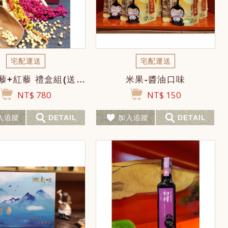
宅配運送
宅配運送
複製-紅藜+紅藜 禮盒組(送油嘴)
米果-醬油口味
NT$ 780
NT$ 150
入追蹤
DETAIL
加入追蹤
DETAIL