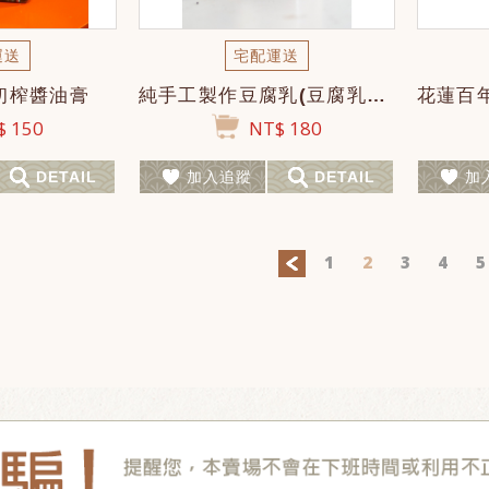
運送
宅配運送
-初榨醬油膏
純手工製作豆腐乳(豆腐乳放越久越甘甜喔!)(此批豆腐乳可開封食用日期為115年8...
 150
NT$ 180
DETAIL
加入追蹤
DETAIL
加
1
2
3
4
5
＜