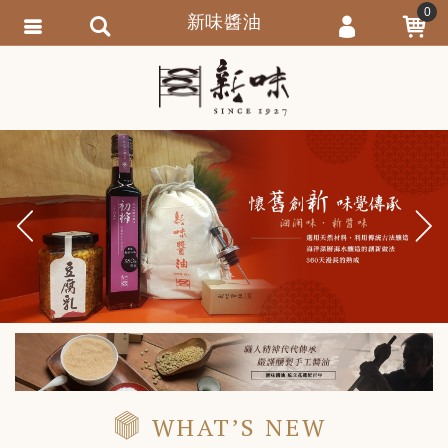
0
新味醬油
會員登入
繁體中文
會員註冊
忘記密碼
訂單查詢
追蹤清單
Previous
N
匯款通知
WHAT’S NEW