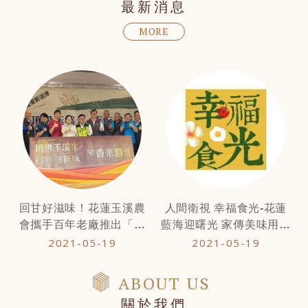
最新消息
MORE
回甘好滋味！花蓮玉溪農
人間衛視 幸福食光-花蓮
會攜手百年老廠推出「芋
藍海迎曙光 家傳美味用心
香米醬油」
嚐
2021-05-19
2021-05-19
ABOUT US
關於我們