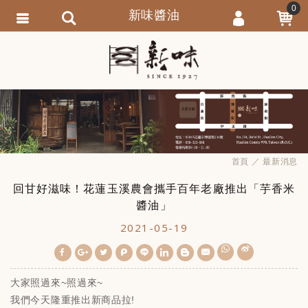
0
新味醬油
會員登入
繁體中文
會員註冊
忘記密碼
訂單查詢
追蹤清單
首頁
最新消息
匯款通知
回甘好滋味！花蓮玉溪農會攜手百年老廠推出「芋香米
醬油」
2021-05-19
W
S
h
i
a
n
大家照過來~照過來~
t
a
s
W
我們今天隆重推出新商品拉!
A
e