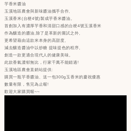
p
i
芋香米醬油
p
b
玉溪地區農會與新味醬油攜手合作,
o
玉溪香米(台梗4號)製成芋香米醬油。
首創加入有濃厚芋香和清甜口感的台粳4號玉溪香米
作為釀造的醬油,除了是革新的嘗試之外,
更希望藉由這款米本身的高甜度,
減去釀造醬油中以炒糖 提味提色的程序,
創造一款更適合現代人的健康美味。
此款香氣濃郁無比，行家千萬不能錯過!
玉溪地區農會直銷站提供:
購買一瓶芋香醬油、送一包300g玉香米的慶祝優惠
數量有限，售完為止喔!
歡迎大家購買喔~~