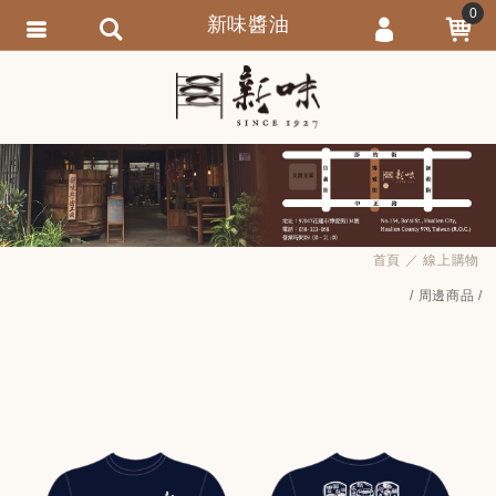
0
新味醬油
會員登入
繁體中文
會員註冊
忘記密碼
訂單查詢
追蹤清單
首頁
線上購物
匯款通知
周邊商品